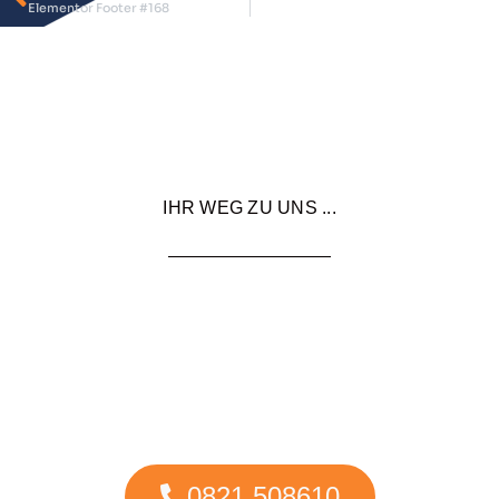
Elementor Footer #168
IHR WEG ZU UNS ...
Die Antwort ist oft nur einen Anruf
entfernt.
Oder Sie kommen auf einen Kaffee vorbei und wir lernen
uns persönlich kennen!
0821 508610